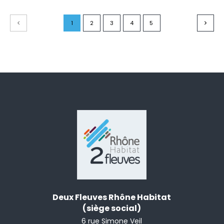
1
2
3
4
5
Deux Fleuves Rhône Habitat
(siège social)
6 rue Simone Veil