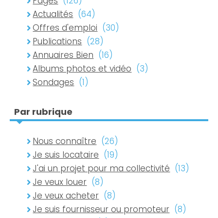
Pages
(126)
Actualités
(64)
Nous rejoindre
Offres d'emploi
(30)
Publications
(28)
Rechercher
Annuaires Bien
(16)
Albums photos et vidéo
(3)
Sondages
(1)
CENTRE DE RELATION CLIENTS
04 74 01 01 00
Par rubrique
Nous connaître
(26)
Je suis locataire
(19)
J'ai un projet pour ma collectivité
(13)
Je veux louer
(8)
Je veux acheter
(8)
Je suis fournisseur ou promoteur
(8)