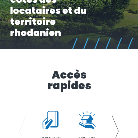
locataires et du
Nous rejoindre
territoire
rhodanien
Rechercher
CENTRE DE RELATION CLIENTS
04 74 01 01 00
Accès
rapides