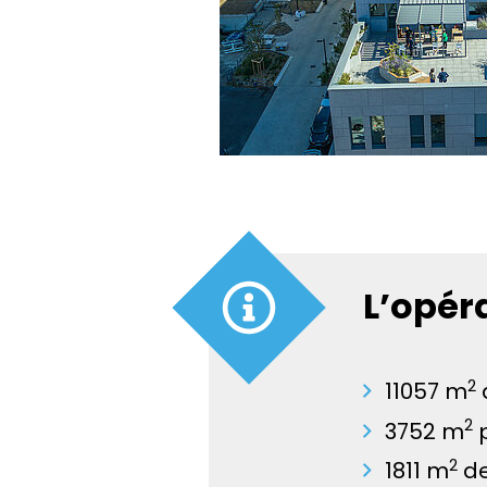
L’opéra
2
11057 m
2
3752 m
p
2
1811 m
de