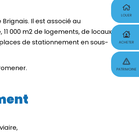
LOUER
Brignais. Il est associé au
, 11 000 m2 de logements, de locaux
7 places de stationnement en sous-
ACHETER
 promener.
PATRIMOINE
ement
iaire,