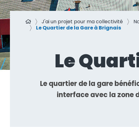
J'ai un projet
pour ma coll
Je suis
fournisseur ou p
J'ai un projet pour ma collectivité
No
Le Quartier de la Gare à Brignais
Nous connaître
Le Quarti
Nous rejoindre
Le quartier de la gare bénéfi
interface avec la zone d