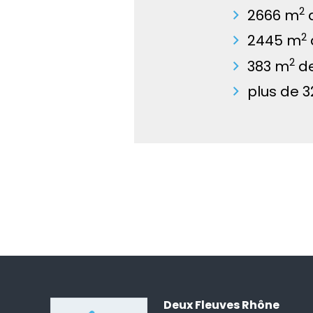
2
2666 m
d
2
2445 m
2
383 m
de
plus de 
Deux Fleuves Rhône