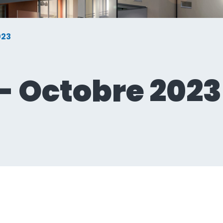
ectivité
romoteur
023
- Octobre 2023