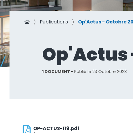
J'ai un projet
pour ma coll
Je suis
fournisseur ou p
Publications
Op'Actus - Octobre 2
Nous connaître
Op'Actus 
Nous rejoindre
1 DOCUMENT
Publié le
23 Octobre 2023
OP-ACTUS-119.pdf